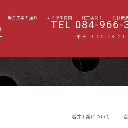
岩井工業の強み
よくある質問
施工事例＋
会社概
TEL 084-966-
せ
平日 9:00-18:00
岩井工業について