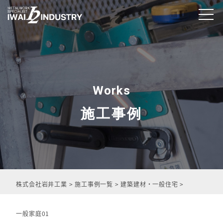
Works
施工事例
株式会社岩井工業
>
施工事例一覧
>
建築建材・一般住宅
>
一般家庭01